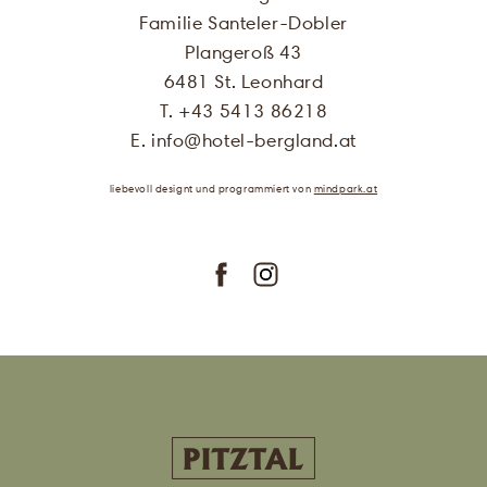
Ich stimme zu, dass meine
Familie Santeler-Dobler
abgefragten persönlichen Daten im
Plangeroß 43
Formular zum Zweck der Zusendung
6481 St. Leonhard
von Angeboten des Hotel Bergland
T. +43 5413 86218
verarbeitet werden. Genauere
Informationen finden Sie in unserer
E. info
@
hotel-bergland.at
Datenschutzerklärung
.
liebevoll designt
und programmiert
von
mindpark.at
bestellen