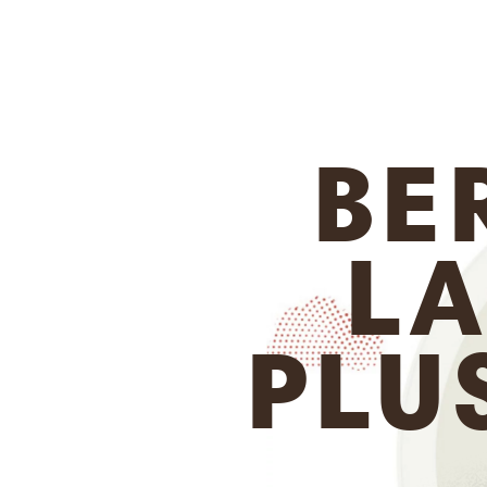
BE
LA
PLU