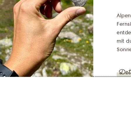
Alpen
Ferns
entde
mit d
Sonne
Det