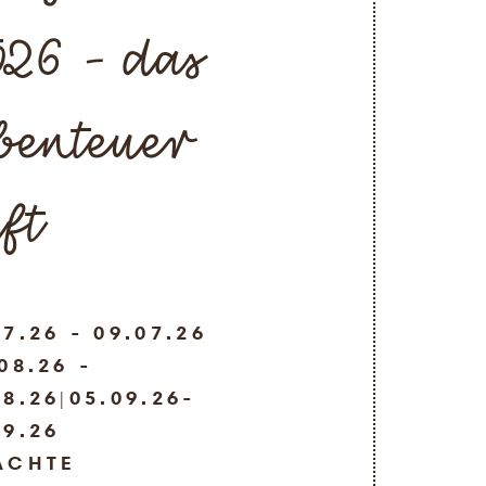
26 - das
benteuer
ft
07.26 - 09.07.26
08.26 -
08.26|05.09.26-
09.26
ÄCHTE