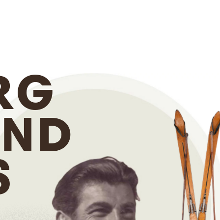
RG
ND
S