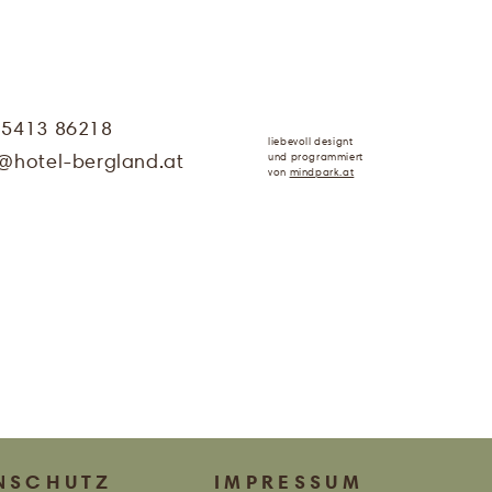
 5413 86218
liebevoll designt
und programmiert
@
hotel-bergland.at
von
mindpark.at
NSCHUTZ
IMPRESSUM