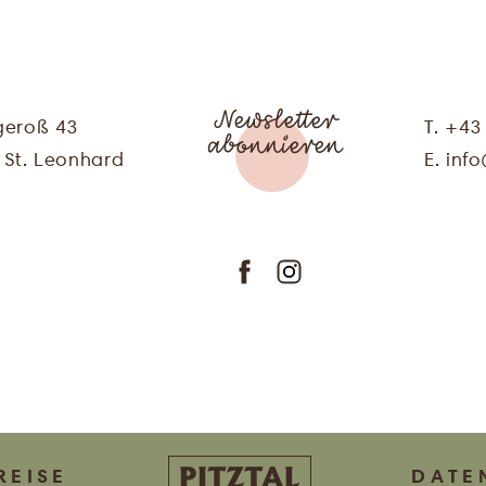
VORNAME
NACHNAME
Newsletter
geroß 43
T. +43
abonnieren
E-MAIL
 St. Leonhard
E. info
Ich stimme zu, dass meine
abgefragten persönlichen Daten im
Formular zum Zweck der Zusendung
von Angeboten des Hotel Bergland
verarbeitet werden. Genauere
Informationen finden Sie in unserer
Datenschutzerklärung
.
bestellen
REISE
DATE