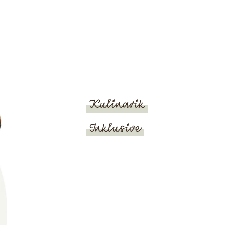
Ich stimme zu, dass meine
abgefragten persönlichen
Daten im Formular zum
Zweck der Zusendung von
Angeboten des Hotel
Bergland verarbeitet
werden. Genauere
Informationen finden Sie in
Kulinarik
unserer
Datenschutzerklärung
.
Inklusive
Senden