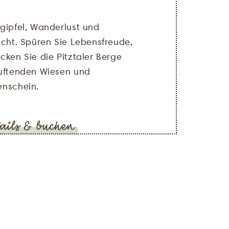
gipfel, Wanderlust und
icht. Spüren Sie Lebensfreude,
cken Sie die Pitztaler Berge
uftenden Wiesen und
nschein.
ails & buchen
Anreise &
Name
*
Abreise
E-Mail
*
Erwachsene
*
Kinder
*