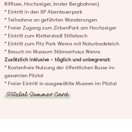
abgefragten persö
Rifflsee, Hochzeiger, Imster Bergbahnen)
Daten im Formul
* Eintritt in den XP Abenteuerpark
Zweck der Zusend
* Teilnahme an geführten Wanderungen
Angeboten des 
* Freier Zugang zum ZirbenPark am Hochzeiger
Bergland verarb
werden. Gena
* Eintritt zum Kletterstadl Stillebach
Informationen finde
* Eintritt zum Pitz Park Wenns mit Naturbadeteich
unserer
* Besuch im Museum Stämserhaus Wenns
Datenschutzerkl
Zusätzlich inklusive – täglich und unbegrenzt:
* Kostenfreie Nutzung der öffentlichen Busse im
Senden
gesamten Pitztal
* Freier Eintritt in ausgewählte Museen im Pitztal
Pitztal Sommer Card