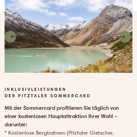
Anreise & Abreise
Name
*
E-Mail
*
Erwachsene
*
INKLUSIVLEISTUNGEN
DER PITZTALER SOMMERCARD
Mit der Sommercard profitieren Sie täglich von
Kinder
*
einer kostenlosen Hauptattraktion Ihrer Wahl –
darunter:
* Kostenlose Bergbahnen (Pitztaler Gletscher,
Ich stimme zu, da