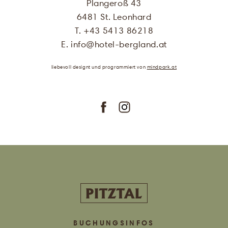
Plangeroß 43
Formular zum Zweck der Zusendung
6481 St. Leonhard
von Angeboten des Hotel Bergland
T. +43 5413 86218
verarbeitet werden. Genauere
Informationen finden Sie in unserer
E. info
@
hotel-bergland.at
Datenschutzerklärung
.
liebevoll designt
und programmiert
von
mindpark.at
bestellen
BUCHUNGSINFOS