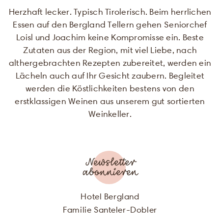
Herzhaft lecker. Typisch Tirolerisch. Beim herrlichen
Essen auf den Bergland Tellern gehen Seniorchef
Loisl und Joachim keine Kompromisse ein. Beste
Zutaten aus der Region, mit viel Liebe, nach
althergebrachten Rezepten zubereitet, werden ein
Lächeln auch auf Ihr Gesicht zaubern. Begleitet
werden die Köstlichkeiten bestens von den
ANREDE
erstklassigen Weinen aus unserem gut sortierten
Weinkeller.
VORNAME
NACHNAME
Newsletter
abonnieren
E-MAIL
Hotel Bergland
Ich stimme zu, dass meine
Familie Santeler-Dobler
abgefragten persönlichen Daten im