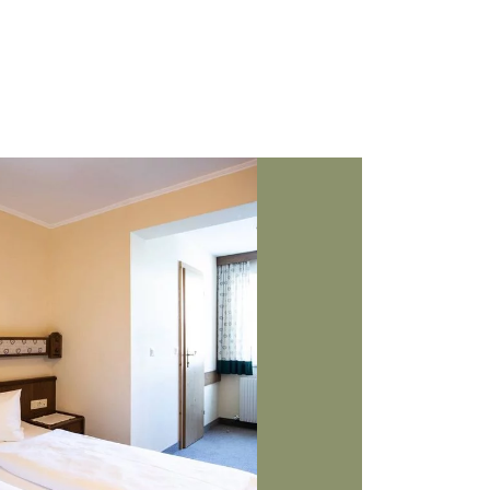
Anreise &
Name
*
Abreise
E-Mail
*
Erwachsene
*
Kinder
*