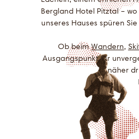
Bergland Hotel Pitztal – w
unseres Hauses spüren Sie 
Ob beim
Wandern
,
Sk
Ausgangspunkt für unverge
näher dr