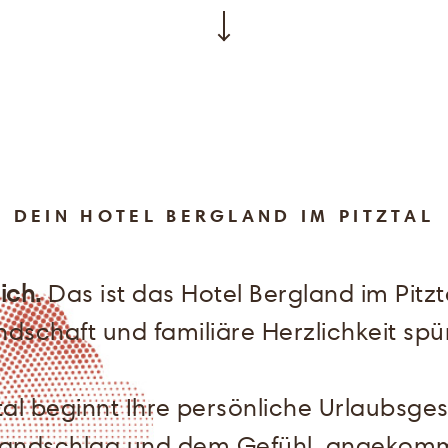
DEIN HOTEL BERGLAND IM PITZTAL
lich.
Das ist das Hotel Bergland im Pitz
dschaft und familiäre Herzlichkeit spü
tztal beginnt Ihre persönliche Urlaubsg
Handschlag und dem Gefühl, angekomme