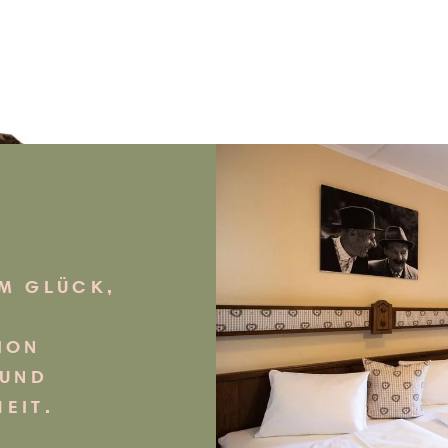
M GLÜCK,
ION
 UND
EIT.