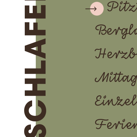
SCHLAFEN
Pitz
Bergl
Herzb
Mitta
Einze
Ferie